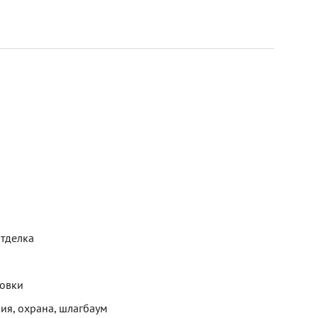
отделка
новки
ия, охрана, шлагбаум