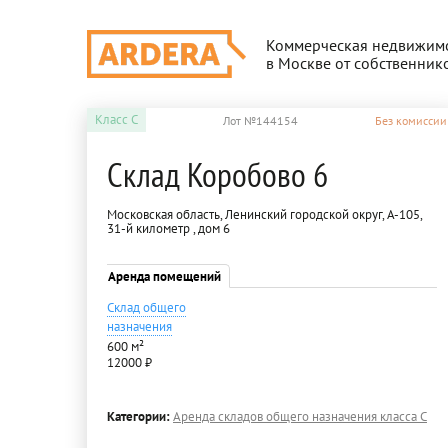
Коммерческая недвижим
в Москве от собственник
Класс
C
Лот №144154
Без комиссии
Склад Коробово 6
Московская область, Ленинский городской округ, А-105,
31-й километр , дом 6
Аренда помещений
Склад общего
назначения
600 м²
12000 ₽
Категории:
Аренда складов общего назначения класса C