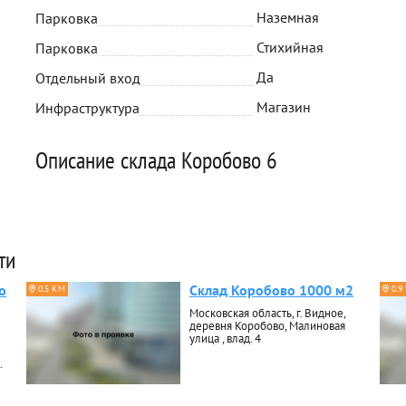
Наземная
Парковка
Стихийная
Парковка
Да
Отдельный вход
Магазин
Инфраструктура
Описание склада Коробово 6
ти
о
Склад Коробово 1000 м2
0.5 КМ
0.9
Московская область, г. Видное,
деревня Коробово, Малиновая
улица , влад. 4
.