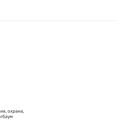
ия, охрана,
агбаум