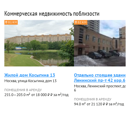
Коммерческая недвижимость поблизости
0.1 КМ
0.2 КМ
Жилой дом Косыгина 13
Отдельно стоящее здание
Ленинский пр-т 42 кор.6
Москва, улица Косыгина, дом 13
Москва, Ленинский проспект, дом 
ПОМЕЩЕНИЯ В АРЕНДУ
6
255.0—203.0 м²
от 18 000 ₽ ₽ за м²/год
ПОМЕЩЕНИЯ В АРЕНДУ
94.0 м²
от 21 120 ₽ ₽ за м²/год