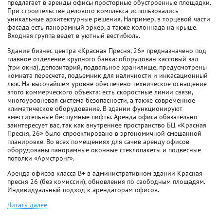
предлагает в аренды офисы просторные обустроенные площадки.
При строительстве делового комплекса использовались
уникальные архитектурные решения. Например, в торцевой части
фасада есть панорамный эркер, а также колоннада на крыше.
Входная группа ведет в уютный вестибюль.
Здание бизнес центра «Красная Пресня, 26» предназначено под
главное отделение крупного банка: оборудован кассовый зал
(три окна), депозитарий, подвальное хранилище, предусмотрены
комната пересчета, подъемник для наличности и инкасационный
люк. На высочайшем уровне обеспечено техническое оснащение
этого коммерческого объекта: есть скоростные линии связи,
многоуровневая система безопасности, а также современное
климатическое оборудование. В здании функционируют
вместительные бесшумные лифты. Аренда офиса обязательно
заинтересует вас, так как внутреннее пространство БЦ «Красная
Пресня, 26» было спроектировано в эргономичной смешанной
планировке. Во всех помещениях для сачив аренду офисов
оборудованы панорамные оконные стеклопакеты и подвесные
потолки «Армстронг».
Аренда офисов класса B+ в административном здании Красная
пресня 26 (без комиссии), обновления по свободным площадям.
Индивидуальный подход к арендаторам офисов.
Читать далее