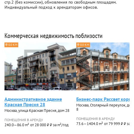
стр.2 (без комиссии), обновления по свободным площадям.
Индивидуальный подход к арендаторам офисов.
Коммерческая недвижимость поблизости
0.0 КМ
0.0 КМ
Административное здание
Бизнес-парк Рассвет корп.
Красная Пресня 28
Москва, Столярный переулок, дом 
8
Москва, улица Красная Пресня, дом 28
ПОМЕЩЕНИЯ В АРЕНДУ
ПОМЕЩЕНИЯ В АРЕНДУ
73.6—1404.0 м²
от 79 999 ₽ ₽ за 
240.0—86.0 м²
от 28 000 ₽ ₽ за м²/год