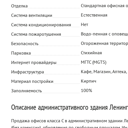
Стандартная офисная 
Отделка
Естественная
Система вентиляции
Нет
Система кондиционирования
Водо-пенная с опове
Система пожаротушения
Огороженная территор
Безопасность
Стихийная
Парковка
МГТС (MGTS)
Интернет провайдеры
Кафе, Магазин, Аптека,
Инфраструктура
Кирпич
Материал постройки
100%
Заполняемость
Описание административного здания Ленинг
Продажа офисов класса C в административном здании Ле
(без комиссии), обновления по свободным площадям. И