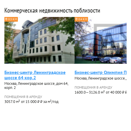
Коммерческая недвижимость поблизости
0.3 КМ
0.4 КМ
Бизнес-центр Ленинградское
Бизнес-центр Олимпия Па
шоссе 64 кор.2
Москва, Ленинградское шоссе, до
Москва, Ленинградское шоссе, дом 64,
корп. 2
ПОМЕЩЕНИЯ В АРЕНДУ
1600.0—3126.0 м²
от 40 000 ₽ ₽ з
ПОМЕЩЕНИЯ В АРЕНДУ
3057.0 м²
от 15 000 ₽ ₽ за м²/год