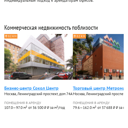
Индивидуальный подход к арендаторам офисов.
Коммерческая недвижимость поблизости
0.2 КМ
0.2 КМ
Бизнес-центр Сокол Центр
Торговый центр Метромар
Москва, Ленинградский проспект, дом 74А
Москва, Ленинградский проспект,
ПОМЕЩЕНИЯ В АРЕНДУ
ПОМЕЩЕНИЯ В АРЕНДУ
107.0—97.0 м²
от 36 500 ₽ ₽ за м²/год
79.6—162.0 м²
от 37 688 ₽ ₽ за м²