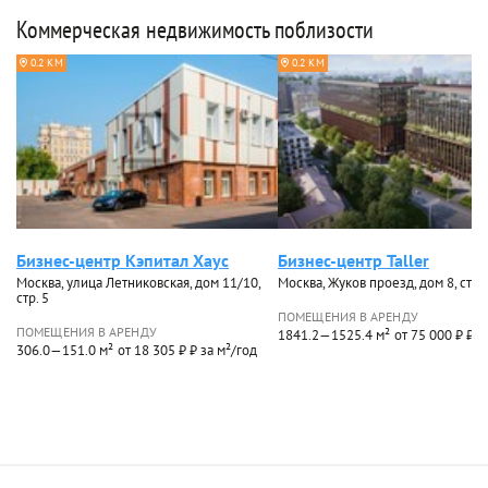
Коммерческая недвижимость поблизости
0.2 КМ
0.2 КМ
Бизнес-центр Кэпитал Хаус
Бизнес-центр Taller
Москва, улица Летниковская, дом 11/10,
Москва, Жуков проезд, дом 8, стр. 
стр. 5
ПОМЕЩЕНИЯ В АРЕНДУ
ПОМЕЩЕНИЯ В АРЕНДУ
1841.2—1525.4 м²
от 75 000 ₽ ₽ з
306.0—151.0 м²
от 18 305 ₽ ₽ за м²/год