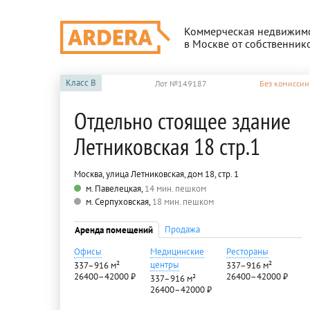
Коммерческая недвижим
в Москве от собственник
Класс
B
Лот №149187
Без комиссии
Отдельно стоящее здание
Летниковская 18 стр.1
Москва, улица Летниковская, дом 18, стр. 1
м. Павелецкая,
14 мин. пешком
м. Серпуховская,
18 мин. пешком
Продажа
Аренда помещений
Офисы
Медицинские
Рестораны
центры
337–916 м²
337–916 м²
26400–42000 ₽
26400–42000 ₽
337–916 м²
26400–42000 ₽