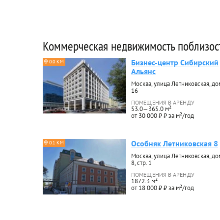
Коммерческая недвижимость поблизос
Бизнес-центр Сибирский
0.0 КМ
Альянс
Москва, улица Летниковская, до
16
ПОМЕЩЕНИЯ В АРЕНДУ
53.0—365.0 м²
от 30 000 ₽ ₽ за м²/год
Особняк Летниковская 8
0.1 КМ
Москва, улица Летниковская, до
8, стр. 1
ПОМЕЩЕНИЯ В АРЕНДУ
1872.3 м²
от 18 000 ₽ ₽ за м²/год