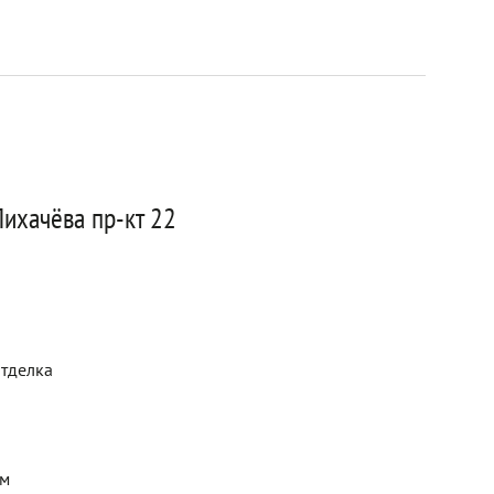
ихачёва пр-кт 22
отделка
ем