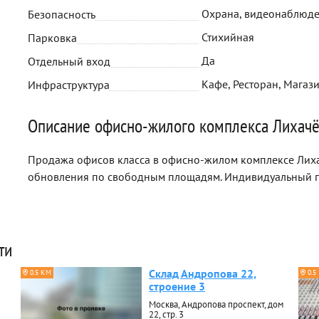
Охрана, видеонаблюд
Безопасность
Стихийная
Парковка
Да
Отдельный вход
Кафе, Ресторан, Магази
Инфраструктура
Описание офисно-жилого комплекса Лихачё
Продажа офисов класса в офисно-жилом комплексе Лихач
обновления по свободным площадям. Индивидуальный п
ти
Склад Андропова 22,
0.5 КМ
0.5
строение 3
Москва, Андропова проспект, дом
22, стр. 3