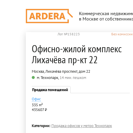
Коммерческая недвижим
в Москве от собственник
Лот №158223
Без комиссии
Офисно-жилой комплекс
Лихачёва пр-кт 22
Москва, Лихачёва проспект, дом 22
м. Технопарк,
14 мин. пешком
Продажа помещений
Офис
335 м²
435607 ₽
Категории:
Продажа офисов у метро Технопарк