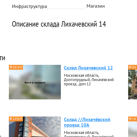
Магазин
Инфраструктура
Описание склада Лихачевский 14
ти
Склад Лихачевский 12
0.6 КМ
0.6
Московская область,
Долгопрудный, Лихачёвский
проезд , дом 12
Склад //Лихачёвский
1.0 КМ
1.0
проезд 10А
Московская область,
й
Долгопрудный, Лихачёвский