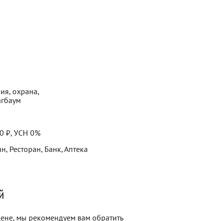
ия, охрана,
агбаум
0 ₽, УСН 0%
н, Ресторан, Банк, Аптека
й
 цене, мы рекомендуем вам обратить