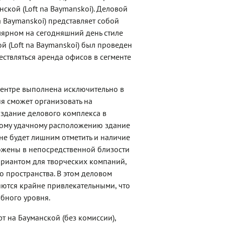
ской (Loft na Baymanskoi). Деловой
a Baymanskoi) представляет собой
лярном на сегодняшний день стиле
кой (Loft na Baymanskoi) был проведен
ествляться аренда офисов в сегменте
центре выполнена исключительно в
я сможет организовать на
 здание делового комплекса в
кому удачному расположению здание
 не будет лишним отметить и наличие
ожены в непосредственной близости
ариантом для творческих компаний,
о пространства. В этом деловом
ются крайне привлекательными, что
бного уровня.
т на Бауманской (без комиссии),