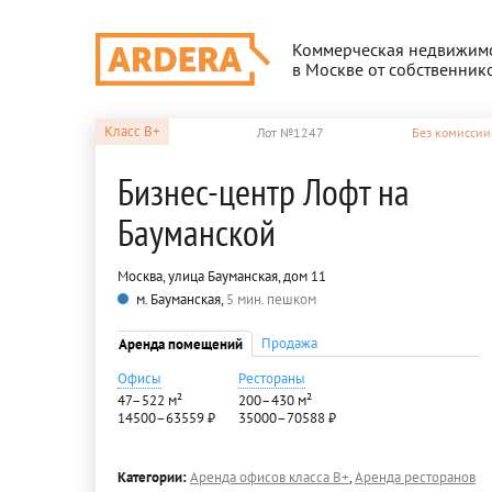
Коммерческая недвижим
в Москве от собственник
Класс
B+
Лот №1247
Без комиссии
Бизнес-центр Лофт на
Бауманской
Москва, улица Бауманская, дом 11
м. Бауманская,
5 мин. пешком
Продажа
Аренда помещений
Офисы
Рестораны
47–522 м²
200–430 м²
14500–63559 ₽
35000–70588 ₽
Категории:
Аренда офисов класса B+
,
Аренда ресторанов