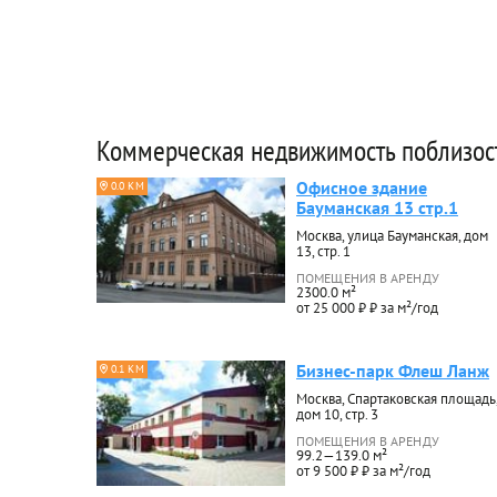
Коммерческая недвижимость поблизос
Офисное здание
0.0 КМ
Бауманская 13 стр.1
Москва, улица Бауманская, дом
13, стр. 1
ПОМЕЩЕНИЯ В АРЕНДУ
2300.0 м²
от 25 000 ₽ ₽ за м²/год
Бизнес-парк Флеш Ланж
0.1 КМ
Москва, Спартаковская площадь
дом 10, стр. 3
ПОМЕЩЕНИЯ В АРЕНДУ
99.2—139.0 м²
от 9 500 ₽ ₽ за м²/год