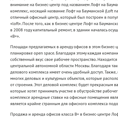
внимание на бизнес-центр под названием Лофт на Бауман
комплекс, носящий название Лофт на Бауманской (Loft n
отличный офисный центр, который был построен в попу
«loft». После того, как в бизнес-центре Лофт на Бауманс
в 2008 году капитальный ремонт, в здании началась осущ
«В+».
Площади предлагаемых в аренду офисов в этом бизнес-
планировке open space. Благодаря этому каждая компани
собственный вкус свое рабочее пространство. Находится
центральной автономной области Москвы. Благодаря та
делового комплекса имеет очень удобный доступ. Также,
многих деловых и культурных объектов, которые распол
от строения. Этот деловой комплекс будет прекрасным в
которые хотят принимать участие в обустройстве рабочег
комплексе арендные ставки на офисные помещения явля
является крайне странным для офисного комплекса подо
Продажа и аренда офисов класса B+ в бизнес-центре Лоф