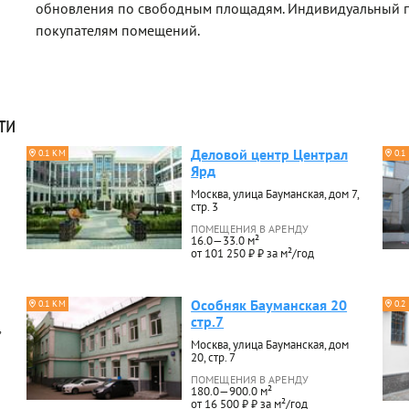
обновления по свободным площадям. Индивидуальный п
покупателям помещений.
ти
Деловой центр Централ
0.1 КМ
0.1
Ярд
Москва, улица Бауманская, дом 7,
стр. 3
ПОМЕЩЕНИЯ В АРЕНДУ
16.0—33.0 м²
от 101 250 ₽ ₽ за м²/год
Особняк Бауманская 20
0.1 КМ
0.2
стр.7
,
Москва, улица Бауманская, дом
20, стр. 7
ПОМЕЩЕНИЯ В АРЕНДУ
180.0—900.0 м²
от 16 500 ₽ ₽ за м²/год