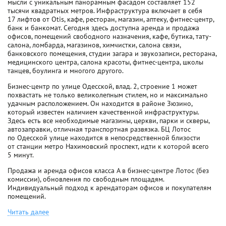
мысли с уникальным панорамным фасадом составляет 152
тысячи квадратных метров. Инфраструктура включает в себя
17 лифтов от Otis, кафе, ресторан, магазин, аптеку, фитнес-центр,
банк и банкомат. Сегодня здесь доступна аренда и продажа
офисов, помещений свободного назначения, кафе, бутика, тату-
салона, ломбарда, магазинов, химчистки, салона связи,
банковского помещения, студии загара и звукозаписи, ресторана,
медицинского центра, салона красоты, фитнес-центра, школы
танцев, боулинга и многого другого.
Бизнес-центр по улице Одесской, влад. 2, строение 1 может
похвастать не только великолепным стилем, но и максимально
удачным расположением. Он находится в районе Зюзино,
который известен наличием качественной инфраструктуры.
Здесь есть все необходимые магазины, церкви, парки и скверы,
автозаправки, отличная транспортная развязка. БЦ Лотос
по Одесской улице находится в непосредственной близости
от станции метро Нахимовский проспект, идти к которой всего
5 минут.
Продажа и аренда офисов класса A в бизнес-центре Лотос (без
комиссии), обновления по свободным площадям.
Индивидуальный подход к арендаторам офисов и покупателям
помещений.
Читать далее