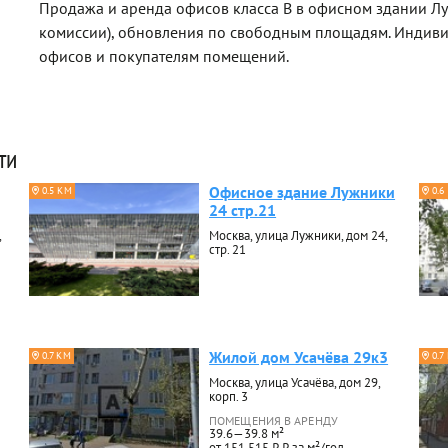
Продажа и аренда офисов класса B в офисном здании Л
комиссии), обновления по свободным площадям. Индив
офисов и покупателям помещений.
ти
Офисное здание Лужники
0.5 КМ
0.6
24 стр.21
,
Москва, улица Лужники, дом 24,
стр. 21
Жилой дом Усачёва 29к3
0.7 КМ
0.7
Москва, улица Усачёва, дом 29,
корп. 3
ПОМЕЩЕНИЯ В АРЕНДУ
39.6—39.8 м²
от 151 515 ₽ ₽ за м²/год