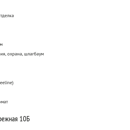
отделка
ем
ия, охрана, шлагбаум
eeline)
омат
режная 10Б