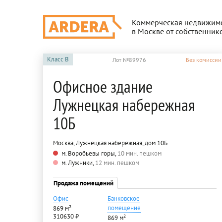
Коммерческая недвижим
в Москве от собственник
Класс
B
Лот №89976
Без комиссии
Офисное здание
Лужнецкая набережная
10Б
Москва, Лужнецкая набережная, дом 10Б
м. Воробьевы горы,
10 мин. пешком
м. Лужники,
12 мин. пешком
Продажа помещений
Офис
Банковское
помещение
869 м²
310630 ₽
869 м²