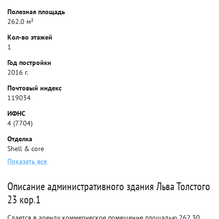
Полезная площадь
262.0 м²
Кол-во этажей
1
Год постройки
2016 г.
Почтовый индекс
119034
ИФНС
4 (7704)
Отделка
Shell & core
Показать все
Описание административного здания Льва Толстого
23 кор.1
Сдается в аренду коммерческое помещение площадью 262,30