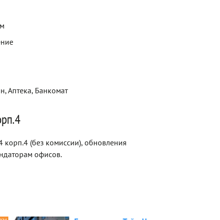
ем
ение
н, Аптека, Банкомат
орп.4
4 корп.4 (без комиссии), обновления
ндаторам офисов.