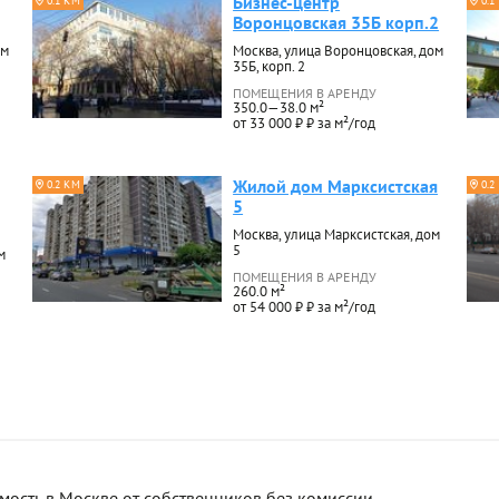
Бизнес-центр
0.1 КМ
0.1
Воронцовская 35Б корп.2
ом
Москва, улица Воронцовская, дом
35Б, корп. 2
ПОМЕЩЕНИЯ В АРЕНДУ
350.0—38.0 м²
от 33 000 ₽ ₽ за м²/год
Жилой дом Марксистская
0.2 КМ
0.2
5
Москва, улица Марксистская, дом
5
м
ПОМЕЩЕНИЯ В АРЕНДУ
260.0 м²
от 54 000 ₽ ₽ за м²/год
сть в Москве от собственников без комиссии.