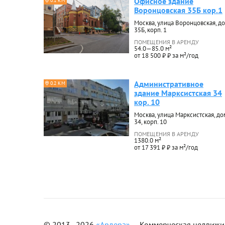
Офисное здание
0.1 КМ
Воронцовская 35Б кор.1
Москва, улица Воронцовская, д
35Б, корп. 1
ПОМЕЩЕНИЯ В АРЕНДУ
54.0—85.0 м²
от 18 500 ₽ ₽ за м²/год
Административное
0.2 КМ
здание Марксистская 34
кор. 10
Москва, улица Марксистская, до
34, корп. 10
ПОМЕЩЕНИЯ В АРЕНДУ
1380.0 м²
от 17 391 ₽ ₽ за м²/год
© 2013–2026
«Ардера»
— Коммерческая недвижимо