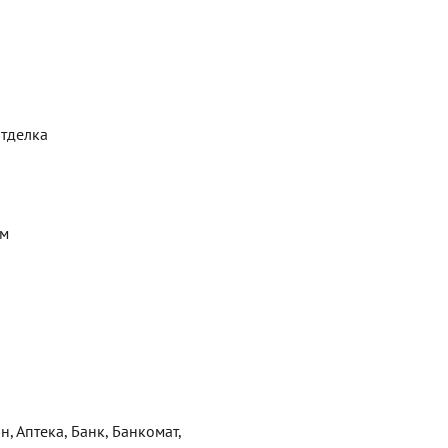
отделка
ем
н, Аптека, Банк, Банкомат,