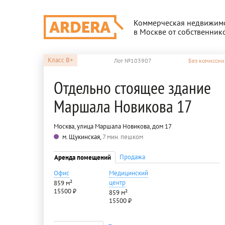
Коммерческая недвижим
в Москве от собственник
Класс
B+
Лот №103907
Без комиссии
Отдельно стоящее здание
Маршала Новикова 17
Москва, улица Маршала Новикова, дом 17
м. Щукинская,
7 мин. пешком
Продажа
Аренда помещений
Офис
Медицинский
центр
859 м²
15500 ₽
859 м²
15500 ₽