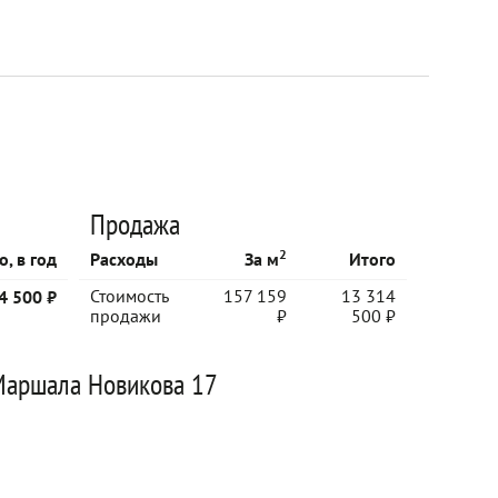
Продажа
2
о, в год
Расходы
За м
Итого
Стоимость
157 159
13 314
4 500 ₽
продажи
₽
500 ₽
 Маршала Новикова 17