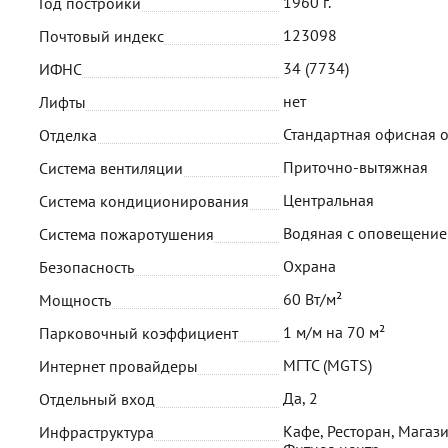
1960 г.
Год постройки
123098
Почтовый индекс
34 (7734)
ИФНС
нет
Лифты
Стандартная офисная 
Отделка
Приточно-вытяжная
Система вентиляции
Центральная
Система кондиционирования
Водяная с оповещени
Система пожаротушения
Охрана
Безопасность
60 Вт/м²
Мощность
1 м/м на 70 м²
Парковочный коэффициент
МГТС (MGTS)
Интернет провайдеры
Да, 2
Отдельный вход
Кафе, Ресторан, Магази
Инфраструктура