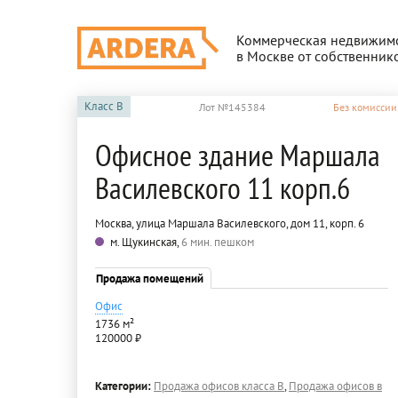
Коммерческая недвижим
в Москве от собственник
Класс
B
Лот №145384
Без комиссии
Офисное здание Маршала
Василевского 11 корп.6
Москва, улица Маршала Василевского, дом 11, корп. 6
м. Щукинская,
6 мин. пешком
Продажа помещений
Офис
1736 м²
120000 ₽
Категории:
Продажа офисов класса B
,
Продажа офисов в