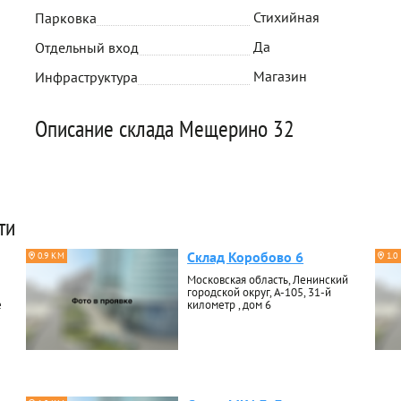
Стихийная
Парковка
Да
Отдельный вход
Магазин
Инфраструктура
Описание склада Мещерино 32
ти
Склад Коробово 6
0.9 КМ
1.0
Московская область, Ленинский
городской округ, А-105, 31-й
е
километр , дом 6