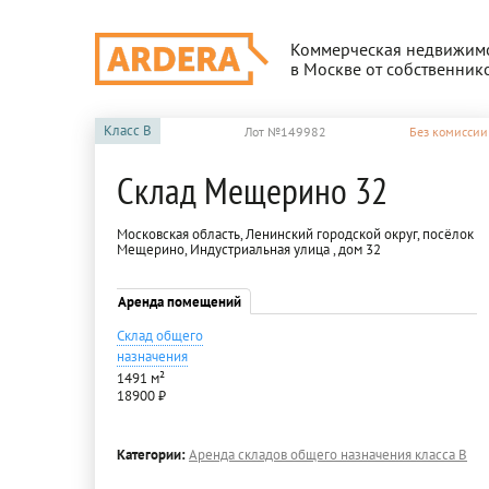
Коммерческая недвижим
в Москве от собственник
Класс
B
Лот №149982
Без комиссии
Склад Мещерино 32
Московская область, Ленинский городской округ, посёлок
Мещерино, Индустриальная улица , дом 32
Аренда помещений
Склад общего
назначения
1491 м²
18900 ₽
Категории:
Аренда складов общего назначения класса B