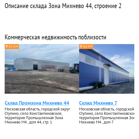
Описание склада Зона Михнево 44, строение 2
Коммерческая недвижимость поблизости
0.1 КМ
0.6 КМ
Склад Промзона Михнево 44
Склад Михнево 7
Московская область, городской округ
Московская область, городской ок
Ступино, село Константиновское,
Ступино, село Константиновское,
территория Промышленная Зона
территория Промышленная Зона
Михнево М4 , дом 44, стр. 1
Михнево М4 , дом 7