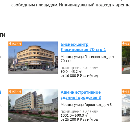
свободным площадям. Индивидуальный подход к аренда
ти
Бизнес-центр
0.2 КМ
0.2
Люсиновская 70 стр.1
м
Москва, улица Люсиновская, дом
70, стр. 1
ПОМЕЩЕНИЯ В АРЕНДУ
90.0—43.2 м²
от 16 800 ₽ ₽ за м²/год
й
Административное
0.3 КМ
0.4
здание Городская 8
л,
Москва, улица Городская, дом 8
ПОМЕЩЕНИЯ В АРЕНДУ
1001.0—590.0 м²
от 25 200 ₽ ₽ за м²/год