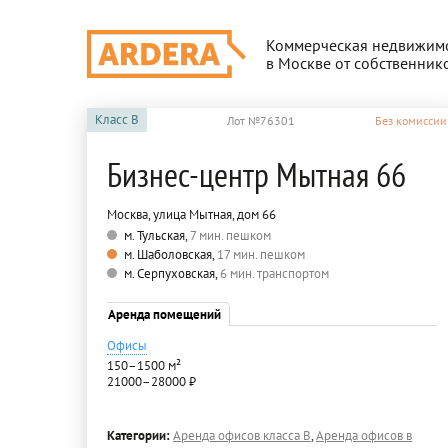
Коммерческая недвижим
в Москве от собственник
Класс
B
Лот №76301
Без комиссии
Бизнес-центр Мытная 66
Москва, улица Мытная, дом 66
м. Тульская,
7 мин. пешком
м. Шаболовская,
17 мин. пешком
м. Серпуховская,
6 мин. транспортом
Аренда помещений
Офисы
150–1500 м²
21000–28000 ₽
Категории:
Аренда офисов класса B
,
Аренда офисов в