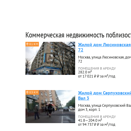
Коммерческая недвижимость поблизос
Жилой дом Люсиновская
0.1 КМ
72
Москва, улица Люсиновская, до
72
ПОМЕЩЕНИЯ В АРЕНДУ
282.0 м²
от 17 021 ₽ ₽ за м²/год
Жилой дом Серпуховски
0.3 КМ
Вал 3
Москва, улица Серпуховский Ва
дом 3, корп. 1
ПОМЕЩЕНИЯ В АРЕНДУ
41.8—204.0 м²
от 94 737 ₽ ₽ за м²/год