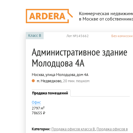
Коммерческая недвижим
в Москве от собственник
Класс
B
Лот №145662
Без комиссии
Административное здание
Молодцова 4А
Москва, улица Молодцова, дом 4А
м. Медведково,
20 мин. пешком
Продажа помещений
Офис
2797 м²
78655 ₽
Категории:
Продажа офисов класса B
,
Продажа офисов в