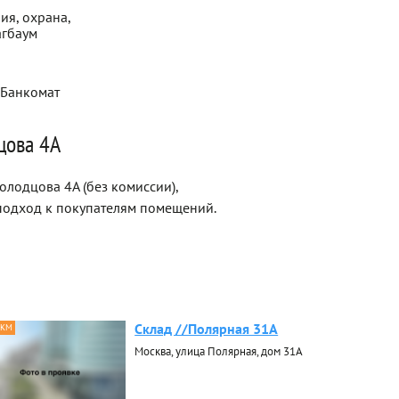
ия, охрана,
агбаум
 Банкомат
цова 4А
лодцова 4А (без комиссии),
одход к покупателям помещений.
Склад //Полярная 31А
 КМ
Москва, улица Полярная, дом 31А