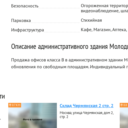
Огороженная территор
Безопасность
видеонаблюдение, шл
Стихийная
Парковка
Кафе, Магазин, Аптека,
Инфраструктура
Описание административного здания Молод
Продажа офисов класса B в административном здании Мо
обновления по свободным площадям. Индивидуальный п
ти
Склад Чермянская 2 стр. 2
0.7 КМ
0.8
Москва, улица Чермянская, дом 2,
стр. 2
,