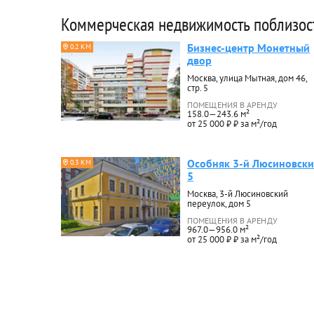
Коммерческая недвижимость поблизос
Бизнес-центр Монетный
0.2 КМ
двор
Москва, улица Мытная, дом 46,
стр. 5
ПОМЕЩЕНИЯ В АРЕНДУ
158.0—243.6 м²
от 25 000 ₽ ₽ за м²/год
Особняк 3-й Люсиновск
0.3 КМ
5
Москва, 3-й Люсиновский
переулок, дом 5
ПОМЕЩЕНИЯ В АРЕНДУ
967.0—956.0 м²
от 25 000 ₽ ₽ за м²/год