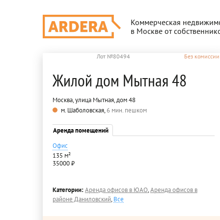
Коммерческая недвижим
в Москве от собственник
Лот №80494
Без комиссии
Жилой дом Мытная 48
Москва, улица Мытная, дом 48
м. Шаболовская,
6 мин. пешком
Аренда помещений
Офис
135 м²
35000 ₽
Категории:
Аренда офисов в ЮАО
,
Аренда офисов в
районе Даниловский
,
Все