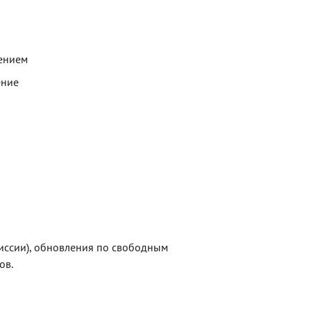
ением
ение
иссии), обновления по свободным
ов.