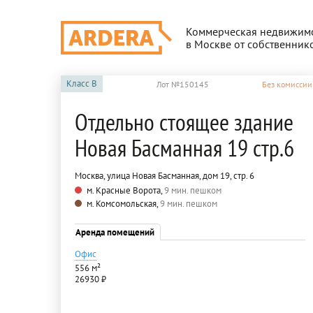
Коммерческая недвижим
в Москве от собственник
Класс
B
Лот №150145
Без комиссии
Отдельно стоящее здание
Новая Басманная 19 стр.6
Москва, улица Новая Басманная, дом 19, стр. 6
м. Красные Ворота,
9 мин. пешком
м. Комсомольская,
9 мин. пешком
Аренда помещений
Офис
556 м²
26930 ₽