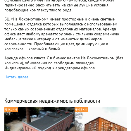
офисный центр имеет категорию «В» класса, каждый может
гарантированно рассчитывать на самые лучшие условия,
подобающие комплексу такого рода.
БЦ «На Локомотивном» имеет просторные и очень светлые
помещения, отделка которых выполнялась с использованием
только самых современных отделочных материалов. Аренда
офиса даст любому арендатору очень стильную современную
мебель, а также интерьеры от именитых дизайнеров
современности. Преобладающие цвет, доминирующие в
комплексе — красный и белый.
Аренда офисов класса C в бизнес-центре На Локомотивном (без
комиссии), обновления по свободным площадям.
Индивидуальный подход к арендаторам офисов.
Читать далее
Коммерческая недвижимость поблизости
0.1 КМ
0.3 КМ