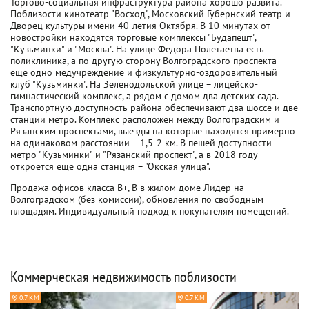
Торгово-социальная инфраструктура района хорошо развита.
Поблизости кинотеатр "Восход", Московский Губернский театр и
Дворец культуры имени 40-летия Октября. В 10 минутах от
новостройки находятся торговые комплексы "Будапешт",
"Кузьминки" и "Москва". На улице Федора Полетаетва есть
поликлиника, а по другую сторону Волгоградского проспекта –
еще одно медучреждение и физкультурно-оздоровительный
клуб "Кузьминки". На Зеленодольской улице – лицейско-
гимнастический комплекс, а рядом с домом два детских сада.
Транспортную доступность района обеспечивают два шоссе и две
станции метро. Комплекс расположен между Волгоградским и
Рязанским проспектами, выезды на которые находятся примерно
на одинаковом расстоянии – 1,5-2 км. В пешей доступности
метро "Кузьминки" и "Рязанский проспект", а в 2018 году
откроется еще одна станция – "Окская улица".
Продажа офисов класса B+, B в жилом доме Лидер на
Волгоградском (без комиссии), обновления по свободным
площадям. Индивидуальный подход к покупателям помещений.
Коммерческая недвижимость поблизости
0.7 КМ
0.7 КМ