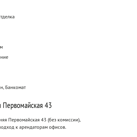
отделка
ем
ение
ин, Банкомат
я Первомайская 43
няя Первомайская 43 (без комиссии),
одход к арендаторам офисов.