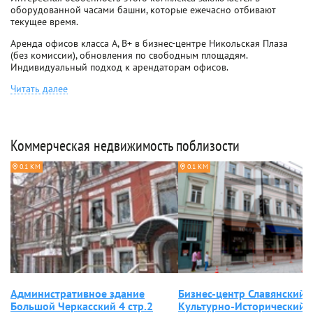
оборудованной часами башни, которые ежечасно отбивают
текущее время.
Аренда офисов класса A, B+ в бизнес-центре Никольская Плаза
(без комиссии), обновления по свободным площадям.
Индивидуальный подход к арендаторам офисов.
Читать далее
Коммерческая недвижимость поблизости
0.1 КМ
0.1 КМ
Административное здание
Бизнес-центр Славянский
Большой Черкасский 4 стр.2
Культурно-Исторический