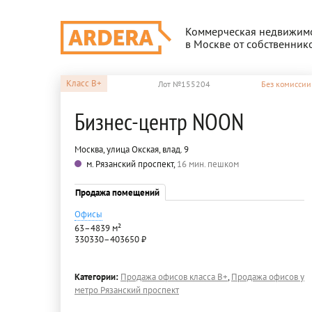
Коммерческая недвижим
в Москве от собственник
Класс
B+
Лот №155204
Без комиссии
Бизнес-центр NOON
Москва, улица Окская, влад. 9
м. Рязанский проспект,
16 мин. пешком
Продажа помещений
Офисы
63–4839 м²
330330–403650 ₽
Категории:
Продажа офисов класса B+
,
Продажа офисов у
метро Рязанский проспект