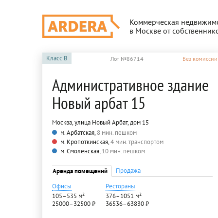
Коммерческая недвижим
в Москве от собственник
Класс
B
Лот №86714
Без комиссии
Административное здание
Новый арбат 15
Москва, улица Новый Арбат, дом 15
м. Арбатская,
8 мин. пешком
м. Кропоткинская,
4 мин. транспортом
м. Смоленская,
10 мин. пешком
Продажа
Аренда помещений
Офисы
Рестораны
105–535 м²
376–1051 м²
25000–32500 ₽
36536–63830 ₽