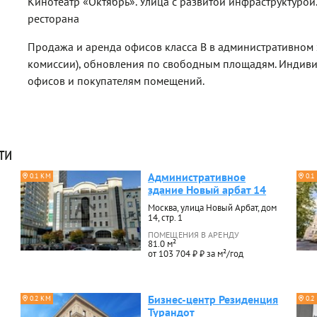
Кинотеатр «Октябрь». Улица с развитой инфраструктуро
ресторана
Продажа и аренда офисов класса B в административном 
комиссии), обновления по свободным площадям. Индив
офисов и покупателям помещений.
ти
Административное
0.1 КМ
0.1
здание Новый арбат 14
Москва, улица Новый Арбат, дом
14, стр. 1
ПОМЕЩЕНИЯ В АРЕНДУ
81.0 м²
от 103 704 ₽ ₽ за м²/год
Бизнес-центр Резиденция
0.2 КМ
0.2
Турандот