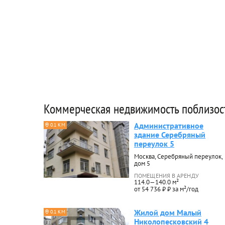
Коммерческая недвижимость поблизос
Административное
0.1 КМ
здание Серебряный
переулок 5
Москва, Серебряный переулок,
дом 5
ПОМЕЩЕНИЯ В АРЕНДУ
114.0—140.0 м²
от 54 736 ₽ ₽ за м²/год
Жилой дом Малый
0.1 КМ
Николопесковский 4