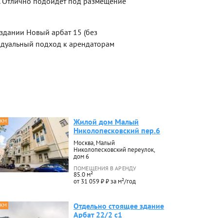
й. Отлично подойдет под размещение
здании Новый арбат 15 (без
идуальный подход к арендаторам
Жилой дом Малый
 КМ
Николопесковский пер.6
Москва, Малый
Николопесковский переулок,
дом 6
ПОМЕЩЕНИЯ В АРЕНДУ
85.0 м²
от 31 059 ₽ ₽ за м²/год
Отдельно стоящее здание
 КМ
Арбат 22/2 с1