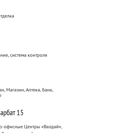
отделка
ние, система контроля
н, Магазин, Аптека, Банк,
р
арбат 15
ово-офисные Центры «Валдай»,