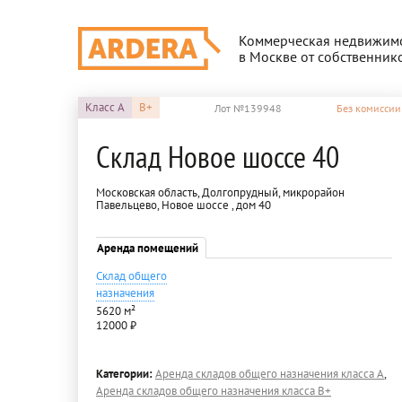
Коммерческая недвижим
в Москве от собственник
Класс
A
B+
Лот №139948
Без комиссии
Склад Новое шоссе 40
Московская область, Долгопрудный, микрорайон
Павельцево, Новое шоссе , дом 40
Аренда помещений
Склад общего
назначения
5620 м²
12000 ₽
Категории:
Аренда складов общего назначения класса A
,
Аренда складов общего назначения класса B+