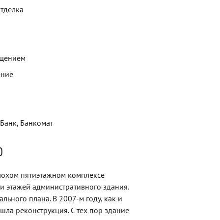
отделка
ещением
ение
 Банк, Банкомат
0
лохом пятиэтажном комплексе
и этажей административного здания.
льного плана. В 2007-м году, как и
ла реконструкция. С тех пор здание