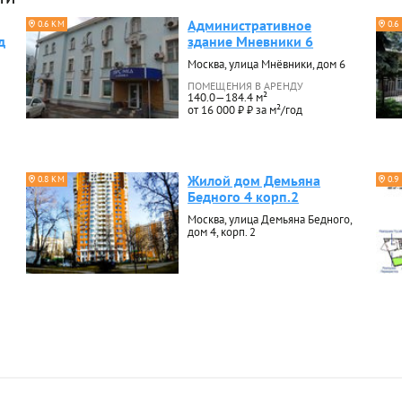
Административное
0.6 КМ
0.6
д
здание Мневники 6
Москва, улица Мнёвники, дом 6
ПОМЕЩЕНИЯ В АРЕНДУ
140.0—184.4 м²
от 16 000 ₽ ₽ за м²/год
Жилой дом Демьяна
0.8 КМ
0.9
Бедного 4 корп.2
Москва, улица Демьяна Бедного,
дом 4, корп. 2