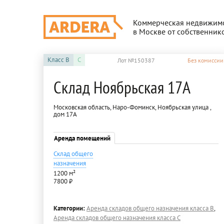
Коммерческая недвижим
в Москве от собственник
Класс
B
C
Лот №150387
Без комиссии
Склад Ноябрьская 17А
Московская область, Наро-Фоминск, Ноябрьская улица ,
дом 17А
Аренда помещений
Склад общего
назначения
1200 м²
7800 ₽
Категории:
Аренда складов общего назначения класса B
,
Аренда складов общего назначения класса C