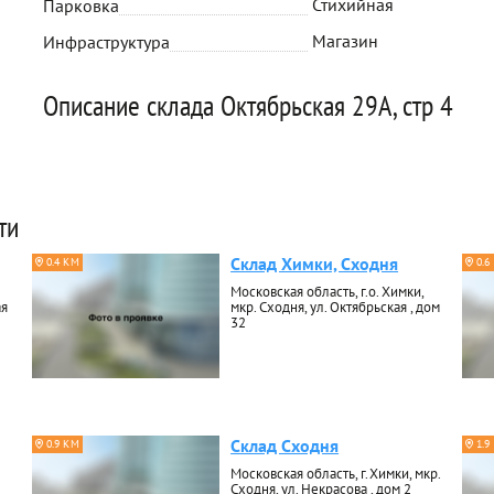
Стихийная
Парковка
Магазин
Инфраструктура
Описание склада Октябрьская 29А, стр 4
ти
Склад Химки, Сходня
0.4 КМ
0.6
Московская область, г.о. Химки,
ая
мкр. Сходня, ул. Октябрьская , дом
32
Склад Сходня
0.9 КМ
1.9
Московская область, г.Химки, мкр.
Сходня, ул. Некрасова , дом 2