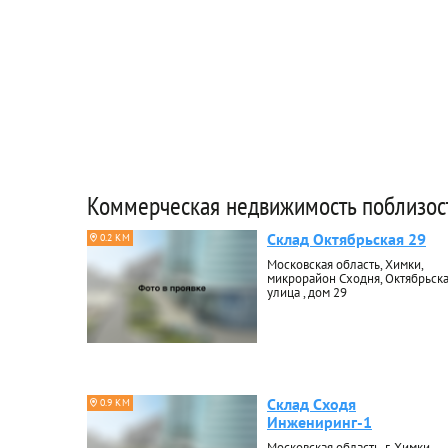
Коммерческая недвижимость поблизос
Склад Октябрьская 29
0.2 КМ
Московская область, Химки,
микрорайон Сходня, Октябрьск
улица , дом 29
Склад Сходя
0.9 КМ
Инжениринг-1
Московская область, г. Химки,