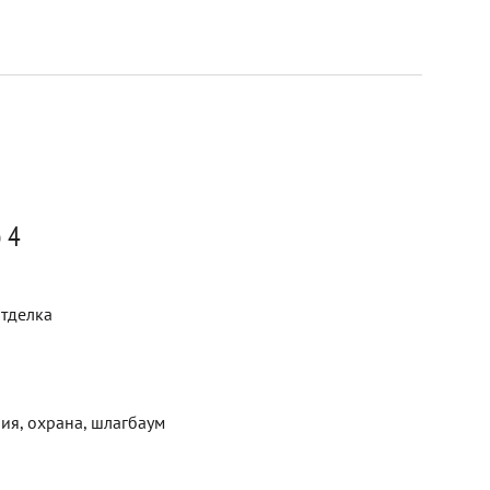
 4
отделка
ия, охрана, шлагбаум