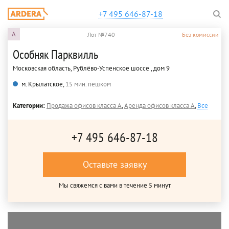
+7 495 646-87-18
A
Лот №740
Без комиссии
Особняк Парквилль
Московская область, Рублёво-Успенское шоссе , дом 9
м. Крылатское,
15 мин. пешком
Категории:
Продажа офисов класса A
,
Аренда офисов класса A
,
Все
+7 495 646-87-18
Оставьте заявку
Мы свяжемся с вами в течение 5 минут