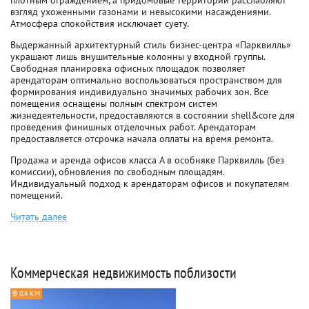
плотным ограждением, а придомовые территории расслабляют
взгляд ухоженными газонами и невысокими насаждениями.
Атмосфера спокойствия исключает суету.
Выдержанный архитектурный стиль бизнес-центра «Парквилль»
украшают лишь внушительные колонны у входной группы.
Свободная планировка офисных площадок позволяет
арендаторам оптимально воспользоваться пространством для
формирования индивидуально значимых рабочих зон. Все
помещения оснащены полным спектром систем
жизнедеятельности, предоставляются в состоянии shell&core для
проведения финишных отделочных работ. Арендаторам
предоставляется отсрочка начала оплаты на время ремонта.
Продажа и аренда офисов класса A в особняке Парквилль (без
комиссии), обновления по свободным площадям.
Индивидуальный подход к арендаторам офисов и покупателям
помещений.
Читать далее
Коммерческая недвижимость поблизости
0.4 КМ