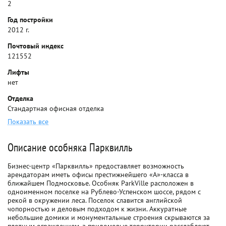
2
Год постройки
2012 г.
Почтовый индекс
121552
Лифты
нет
Отделка
Стандартная офисная отделка
Показать все
Описание особняка Парквилль
Бизнес-центр «Парквилль» предоставляет возможность
арендаторам иметь офисы престижнейшего «А»-класса в
ближайшем Подмосковье. Особняк ParkVille расположен в
одноименном поселке на Рублево-Успенском шоссе, рядом с
рекой в окружении леса. Поселок славится английской
чопорностью и деловым подходом к жизни. Аккуратные
небольшие домики и монументальные строения скрываются за