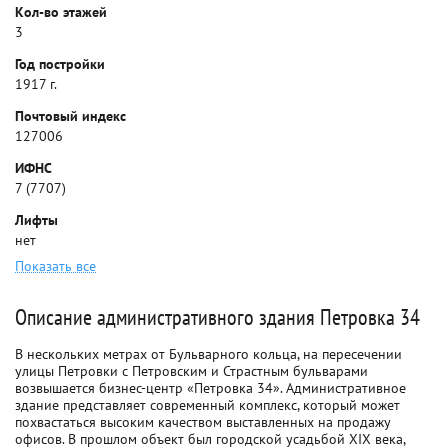
Кол-во этажей
3
Год постройки
1917 г.
Почтовый индекс
127006
ИФНС
7 (7707)
Лифты
нет
Показать все
Описание административного здания Петровка 34
В нескольких метрах от Бульварного кольца, на пересечении
улицы Петровки с Петровским и Страстным бульварами
возвышается бизнес-центр «Петровка 34». Административное
здание представляет современный комплекс, который может
похвастаться высоким качеством выставленных на продажу
офисов. В прошлом объект был городской усадьбой XIX века,