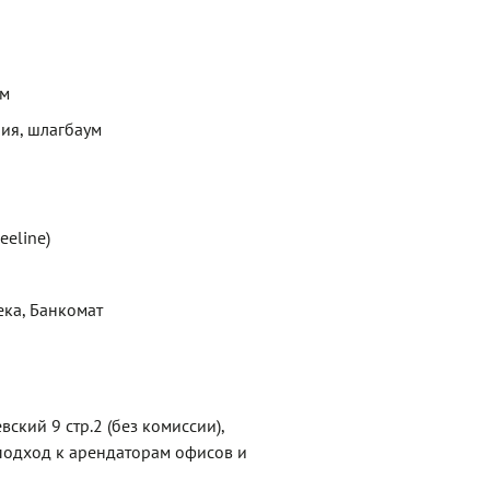
ем
ия, шлагбаум
eeline)
ека, Банкомат
ский 9 стр.2 (без комиссии),
одход к арендаторам офисов и