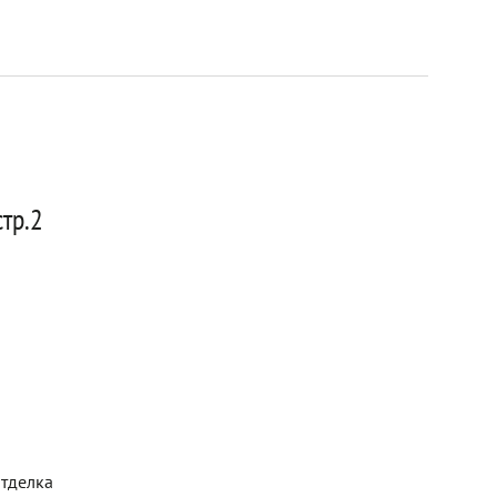
тр.2
отделка