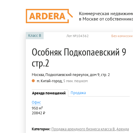
Коммерческая недвижим
в Москве от собственник
Класс
B
Лот №104362
Без комиссии
Особняк Подкопаевский 9
стр.2
Москва, Подкопаевский переулок, дом 9, стр. 2
м. Китай-город,
5 мин. пешком
Продажа
Аренда помещений
Офис
950 м²
20842 ₽
Категории:
Продажа арендного бизнеса класса B
,
Аренда