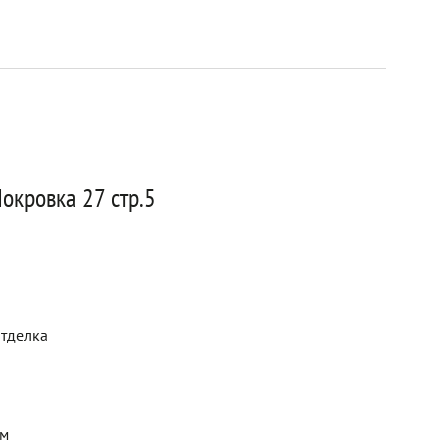
окровка 27 стр.5
отделка
ем