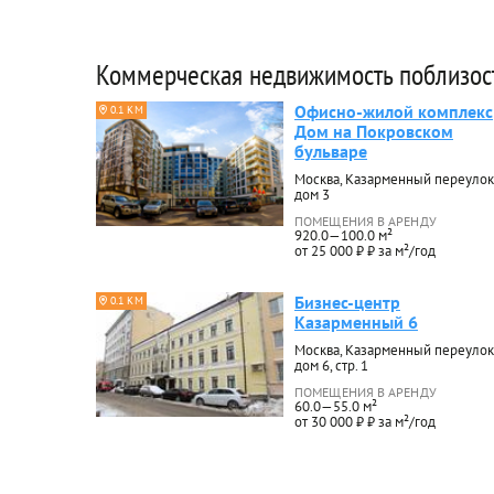
Коммерческая недвижимость поблизос
Офисно-жилой комплекс
0.1 КМ
Дом на Покровском
бульваре
Москва, Казарменный переулок
дом 3
ПОМЕЩЕНИЯ В АРЕНДУ
920.0—100.0 м²
от 25 000 ₽ ₽ за м²/год
Бизнес-центр
0.1 КМ
Казарменный 6
Москва, Казарменный переулок
дом 6, стр. 1
ПОМЕЩЕНИЯ В АРЕНДУ
60.0—55.0 м²
от 30 000 ₽ ₽ за м²/год