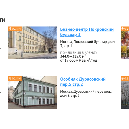
ти
Бизнес-центр Покровский
0.1 КМ
0.1
бульвар 3
Москва, Покровский бульвар, дом
3, стр. 1
,
ПОМЕЩЕНИЯ В АРЕНДУ
344.0—315.0 м²
от 19 000 ₽ ₽ за м²/год
Особняк Дурасовский
0.2 КМ
0.2
пер.5 стр.2
,
Москва, Дурасовский переулок,
дом 5, стр. 2