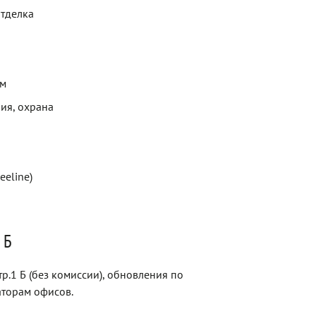
отделка
ем
ия, охрана
eeline)
 Б
р.1 Б (без комиссии), обновления по
торам офисов.