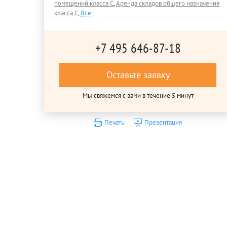
помещений класса C
,
Аренда складов общего назначения
класса C
,
Все
+7 495 646-87-18
Оставьте заявку
Мы свяжемся с вами в течение 5 минут
Печать
Презентация