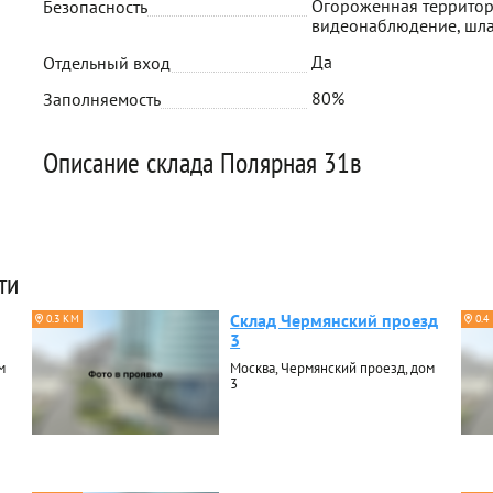
Огороженная территор
Безопасность
видеонаблюдение, шл
Да
Отдельный вход
80%
Заполняемость
Описание склада Полярная 31в
ти
Склад Чермянский проезд
0.3 КМ
0.4
3
м
Москва, Чермянский проезд, дом
3