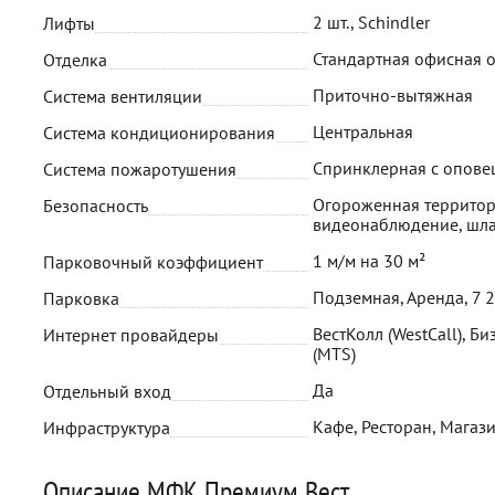
2 шт., Schindler
Лифты
Стандартная офисная 
Отделка
Приточно-вытяжная
Система вентиляции
Центральная
Система кондиционирования
Спринклерная с опов
Система пожаротушения
Огороженная территор
Безопасность
видеонаблюдение, шл
1 м/м на 30 м²
Парковочный коэффициент
Подземная, Аренда, 7 
Парковка
ВестКолл (WestCall), Би
Интернет провайдеры
(MTS)
Да
Отдельный вход
Кафе, Ресторан, Магази
Инфраструктура
Описание МФК Премиум Вест