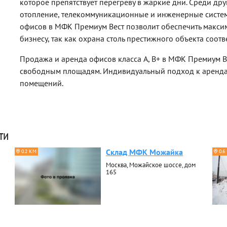
которое препятствует перегреву в жаркие дни. Среди дру
отопление, телекоммуникационные и инженерные систе
офисов в МФК Премиум Вест позволит обеспечить макси
бизнесу, так как охрана столь престижного объекта соот
Продажа и аренда офисов класса A, B+ в МФК Премиум Ве
свободным площадям. Индивидуальный подход к аренда
помещений.
ти
Склад МФК Можайка
0.2 КМ
0.6
Москва, Можайское шоссе, дом
165