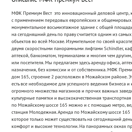
МФК Премиум Вест  это инновационный деловой центр, 
с применением передовых европейских и общемировых т
монументальное восьмиэтажное здание с общей площадь
на сегодняшний день по праву считается одним из сам
объектов во всей Москве. Изумительное по своей красоте
двумя скоростными панорамными лифтами Schindler, каф
аптекой, банкоматом, терминалами и многим чем другим
или посетителя. Мы предлагаем здесь аренду офиса, ап
назначения, без комиссии и от собственника. МФК Преми
дом 165, строение 2 расположен в Можайском районе. Э
есть все необходимое для успешного ведения бизнеса 
огромного множества магазинов и прочих важных заведен
культурные памятки и высококачественная транспортная 
по Можайскому шоссе 165 можно и с помощью метро, вед
станция Молодежная. Аренда по Можайскому шоссе 165 
которое только может существовать на сегодняшний день.
комфорт и высокие технологии. На панорамных окнах пр