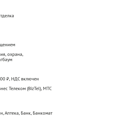
отделка
ещением
ия, охрана,
агбаум
200 ₽, НДС включен
знес Телеком (BizTel), МТС
н, Аптека, Банк, Банкомат