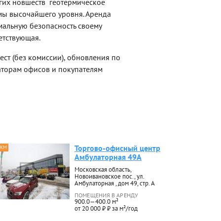
гих новшеств  геотермическое
мы высочайшего уровня. Аренда
мальную безопасность своему
ветствующая.
ст (без комиссии), обновления по
торам офисов и покупателям
Торгово-офисный центр
 КМ
Амбулаторная 49А
Московская область,
Новоивановское пос., ул.
Амбулаторная , дом 49, стр. А
ПОМЕЩЕНИЯ В АРЕНДУ
900.0—400.0 м²
от 20 000 ₽ ₽ за м²/год