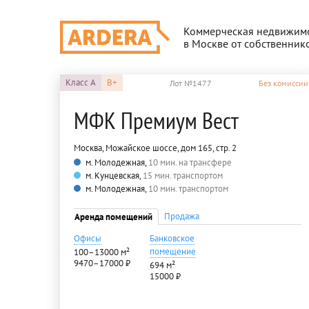
Коммерческая недвижим
в Москве от собственник
Класс
A
B+
Лот №1477
Без комиссии
МФК Премиум Вест
Москва, Можайское шоссе, дом 165, стр. 2
м. Молодежная,
10 мин. на трансфере
м. Кунцевская,
15 мин. транспортом
м. Молодежная,
10 мин. транспортом
Продажа
Аренда помещений
Офисы
Банковское
помещение
100–13000 м²
9470–17000 ₽
694 м²
15000 ₽