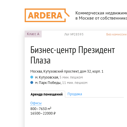
Коммерческая недвижим
в Москве от собственник
Класс
A
Лот №28593
Без комиссии
Бизнес-центр Президент
Плаза
Москва, Кутузовский проспект, дом 32, корп. 1
м. Кутузовская,
5 мин. пешком
м. Парк Победы,
11 мин. пешком
Продажа
Аренда помещений
Офисы
800–7650 м²
16500–22000 ₽