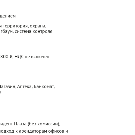
ещением
 территория, охрана,
гбаум, система контроля
 800 ₽, НДС не включен
Магазин, Аптека, Банкомат,
я
идент Плаза (без комиссии),
одход к арендаторам офисов и