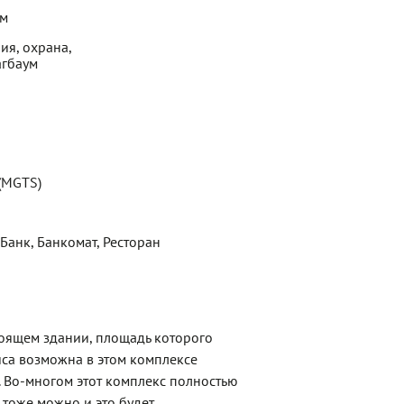
ем
ия, охрана,
агбаум
 (MGTS)
 Банк, Банкомат, Ресторан
тоящем здании, площадь которого
иса возможна в этом комплексе
. Во-многом этот комплекс полностью
 тоже можно и это будет