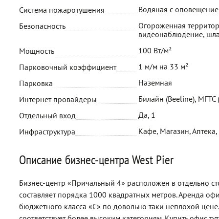
Водяная с оповещени
Система пожаротушения
Огороженная территор
Безопасность
видеонаблюдение, шл
100 Вт/м²
Мощность
1 м/м на 33 м²
Парковочный коэффициент
Наземная
Парковка
Билайн (Beeline), МГТС
Интернет провайдеры
Да, 1
Отдельный вход
Кафе, Магазин, Аптека,
Инфраструктура
Описание бизнес-центра West Pier
Бизнес-центр «Причальный 4» расположен в отдельно с
составляет порядка 1000 квадратных метров. Аренда оф
бюджетного класса «С» по довольно таки неплохой цене
соответствует более высоким категориям. Купить офис тут