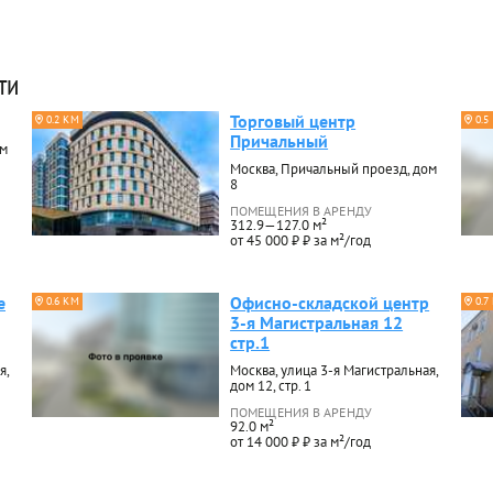
ти
Торговый центр
0.2 КМ
0.5
Причальный
ом
Москва, Причальный проезд, дом
8
ПОМЕЩЕНИЯ В АРЕНДУ
312.9—127.0 м²
от 45 000 ₽ ₽ за м²/год
е
Офисно-складской центр
0.6 КМ
0.7
3-я Магистральная 12
стр.1
я,
Москва, улица 3-я Магистральная,
дом 12, стр. 1
ПОМЕЩЕНИЯ В АРЕНДУ
92.0 м²
от 14 000 ₽ ₽ за м²/год