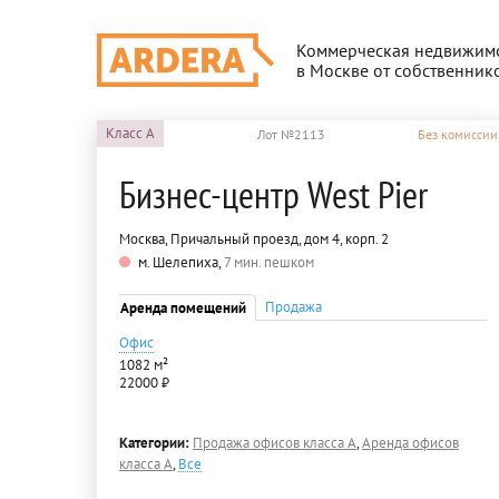
Коммерческая недвижим
в Москве от собственник
Класс
A
Лот №2113
Без комиссии
Бизнес-центр West Pier
Москва, Причальный проезд, дом 4, корп. 2
м. Шелепиха,
7 мин. пешком
Продажа
Аренда помещений
Офис
1082 м²
22000 ₽
Категории:
Продажа офисов класса A
,
Аренда офисов
класса A
,
Все