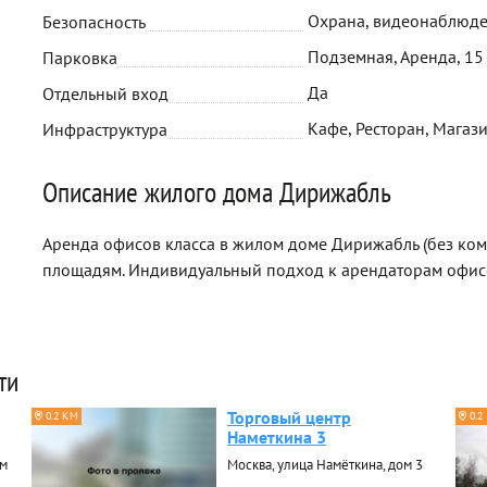
Охрана, видеонаблюд
Безопасность
Подземная, Аренда, 15
Парковка
Да
Отдельный вход
Кафе, Ресторан, Магази
Инфраструктура
Описание жилого дома Дирижабль
Аренда офисов класса в жилом доме Дирижабль (без ко
площадям. Индивидуальный подход к арендаторам офис
ти
Торговый центр
0.2 КМ
0.2
Наметкина 3
ом
Москва, улица Намёткина, дом 3