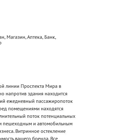
н, Магазин, Аптека, Банк,
р
ой линии Проспекта Мира в
о напротив здания находится
щий ежедневный пассажиропоток
еред помещениями находятся
олнительный поток потенциальных
ым пешеходным и автомобильным
изнеса. Витринное остекление
мость вашего бренда. Все