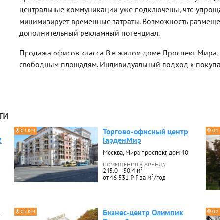
центральные коммуникации уже подключены, что упроща
минимизирует временные затраты. Возможность размеще
дополнительный рекламный потенциал.
Продажа офисов класса B в жилом доме Проспект Мира, 
свободным площадям. Индивидуальный подход к покуп
ти
Торгово-офисный центр
0.1 КМ
0.1
2
ГарденМир
Москва, Мира проспект, дом 40
ПОМЕЩЕНИЯ В АРЕНДУ
245.0—50.4 м²
от 46 531 ₽ ₽ за м²/год
8
Бизнес-центр Олимпик
0.2 КМ
0.2