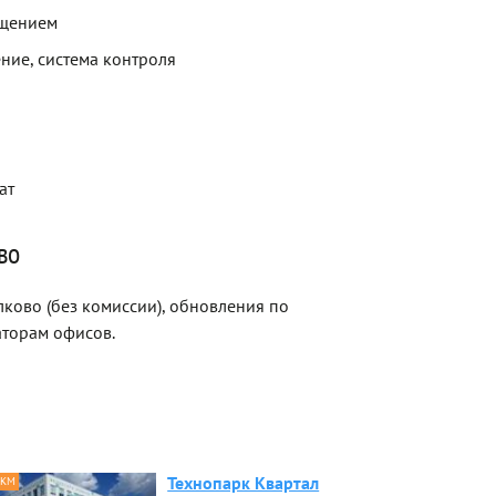
ещением
ние, система контроля
ат
во
лково (без комиссии), обновления по
торам офисов.
Технопарк Квартал
 КМ