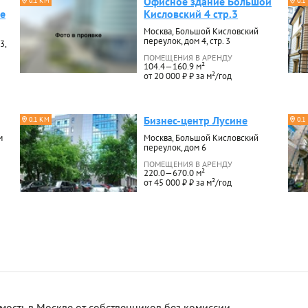
Офисное здание Большой
0.1 КМ
0.1
ие
Кисловский 4 стр.3
Москва, Большой Кисловский
переулок, дом 4, стр. 3
3,
ПОМЕЩЕНИЯ В АРЕНДУ
104.4—160.9 м²
от 20 000 ₽ ₽ за м²/год
Бизнес-центр Лусине
0.1 КМ
0.1
м
Москва, Большой Кисловский
переулок, дом 6
ПОМЕЩЕНИЯ В АРЕНДУ
220.0—670.0 м²
от 45 000 ₽ ₽ за м²/год
сть в Москве от собственников без комиссии.