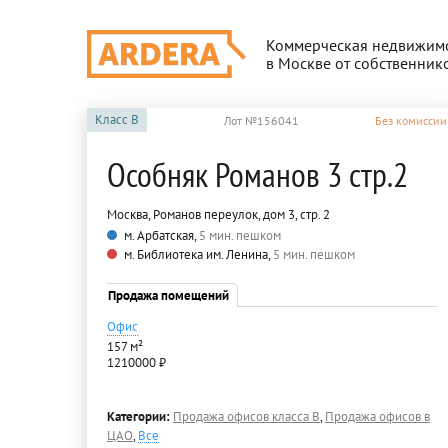
Коммерческая недвижим
в Москве от собственник
Класс
B
Лот №156041
Без комиссии
Особняк Романов 3 стр.2
Москва, Романов переулок, дом 3, стр. 2
м. Арбатская,
5 мин. пешком
м. Библиотека им. Ленина,
5 мин. пешком
Продажа помещений
Офис
157 м²
1210000 ₽
Категории:
Продажа офисов класса B
,
Продажа офисов в
ЦАО
,
Все