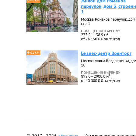
Жилой дом Романов
0.0 КМ
переулок, дом 3, строен
1
Москва, Романов переулок, дом 
стр. 1
ПОМЕЩЕНИЯ В АРЕНДУ
273.5—138.9 м²
от 74 150 ₽ ₽ за м²/год
Бизнес-центр Военторг
0.1 КМ
Москва, улица Воздвиженка, до
10
ПОМЕЩЕНИЯ В АРЕНДУ
895.0—2900.0 м²
от 40 000 ₽ ₽ за м²/год
© 2013–2026
«Ардера»
— Коммерческая недвижимо