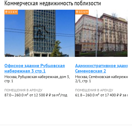
Коммерческая недвижимость поблизости
0.3 КМ
0.3 КМ
Офисное здание Рубцовская
Административное здание
набережная 3 стр.1
Семеновская 2
Москва, Рубцовская набережная, дом 3,
Москва, Семёновская набережная
стр. 1
2/1, стр. 1
ПОМЕЩЕНИЯ В АРЕНДУ
ПОМЕЩЕНИЯ В АРЕНДУ
87.0—260.0 м²
от 12 500 ₽ ₽ за м²/год
61.8—260.0 м²
от 17 400 ₽ ₽ за м²