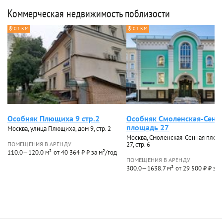
Коммерческая недвижимость поблизости
0.1 КМ
0.1 КМ
Особняк Плющиха 9 стр.2
Особняк Смоленская-Сенн
площадь 27
Москва, улица Плющиха, дом 9, стр. 2
Москва, Смоленская-Сенная площ
ПОМЕЩЕНИЯ В АРЕНДУ
27, стр. 6
110.0—120.0 м²
от 40 364 ₽ ₽ за м²/год
ПОМЕЩЕНИЯ В АРЕНДУ
300.0—1638.7 м²
от 29 500 ₽ ₽ за